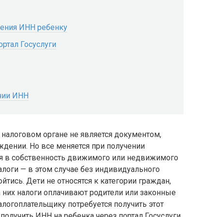
ения ИНН ребенку
ортал Госуслуги
нии ИНН
в налоговом органе не является документом,
ждении. Но все меняется при получении
 в собственность движимого или недвижимого
алоги — в этом случае без индивидуального
йтись. Дети не относятся к категории граждан,
 них налоги оплачивают родители или законные
логоплательщику потребуется получить этот
получить ИНН на ребенка через портал Госуслуги.