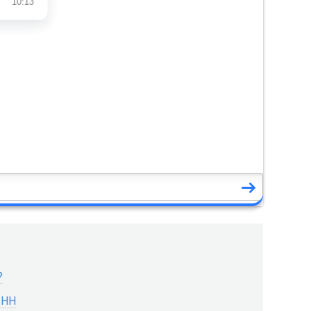
?
ИНН